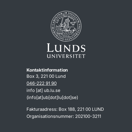
Kontaktinformation
Box 3, 221 00 Lund
046-222 91 90
info
[at]
ub
.
lu
.
se
(info[at]ub[dot]lu[dot]se)
Fakturaadress: Box 188, 221 00 LUND
Organisationsnummer: 202100-3211