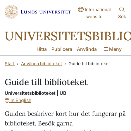
Hoppa till huvudinnehåll
Hoppa till huvudinnehåll
International
website
Sök
UNIVERSITETSBIBLI
Hitta
Publicera
Använda
Meny
Start
Använda biblioteket
Guide till biblioteket
Guide till biblioteket
Universitetsbiblioteket | UB
In English
Guiden beskriver kort hur det fungerar på
biblioteket. Besök gärna